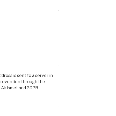
dress is sent to a server in
prevention through the
n Akismet and GDPR
.