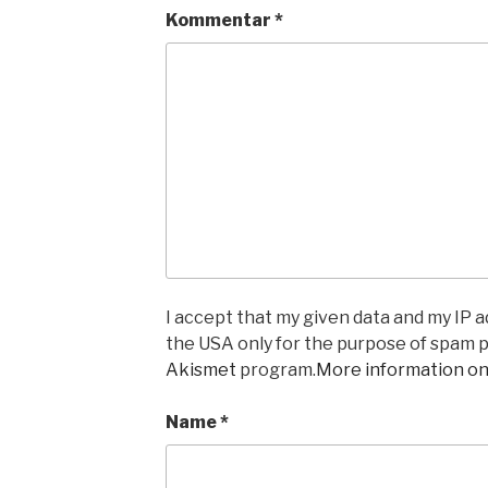
Kommentar
*
I accept that my given data and my IP ad
the USA only for the purpose of spam 
Akismet
program.
More information o
Name
*