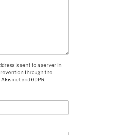
dress is sent to a server in
prevention through the
n Akismet and GDPR
.