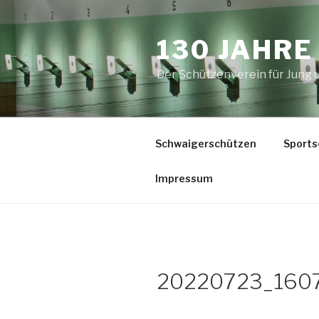
Zum
Inhalt
130 JAHR
springen
Der Schützenverein für Jung
Schwaigerschützen
Sports
Impressum
20220723_160