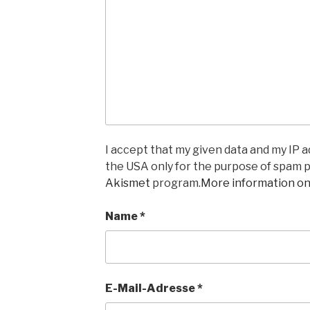
I accept that my given data and my IP ad
the USA only for the purpose of spam 
Akismet
program.
More information o
Name
*
E-Mail-Adresse
*