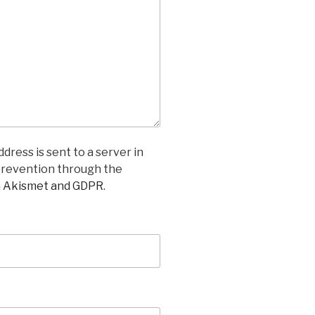
dress is sent to a server in
prevention through the
n Akismet and GDPR
.