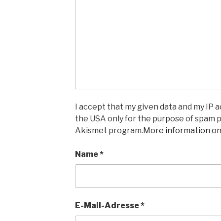
I accept that my given data and my IP ad
the USA only for the purpose of spam 
Akismet
program.
More information o
Name
*
E-Mail-Adresse
*