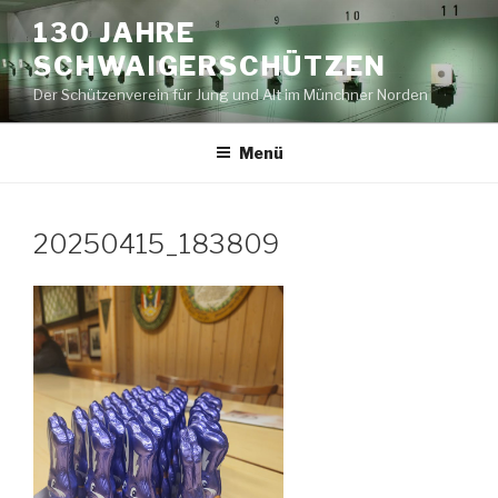
Zum
130 JAHRE
Inhalt
SCHWAIGERSCHÜTZEN
springen
Der Schützenverein für Jung und Alt im Münchner Norden
Menü
20250415_183809