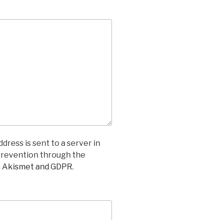
dress is sent to a server in
prevention through the
n Akismet and GDPR
.