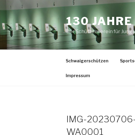
Zum
Inhalt
130 JAHR
springen
Der Schützenverein für Jung
Schwaigerschützen
Sports
Impressum
IMG-20230706
WA0001