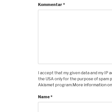
Kommentar
*
I accept that my given data and my IP ad
the USA only for the purpose of spam 
Akismet
program.
More information o
Name
*