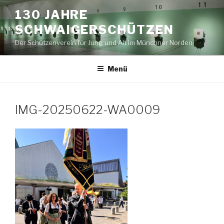
Zum
130 JAHRE
Inhalt
SCHWAIGERSCHÜTZEN
springen
Der Schützenverein für Jung und Alt im Münchner Norden
Menü
IMG-20250622-WA0009