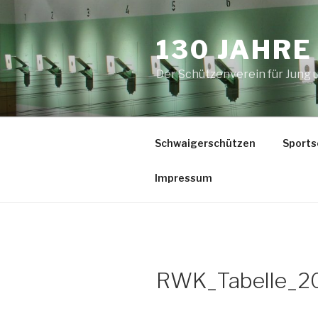
Zum
Inhalt
130 JAHR
springen
Der Schützenverein für Jung
Schwaigerschützen
Sports
Impressum
RWK_Tabelle_2