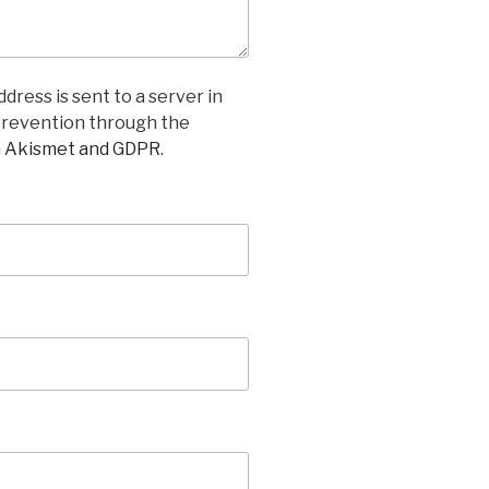
dress is sent to a server in
prevention through the
n Akismet and GDPR
.