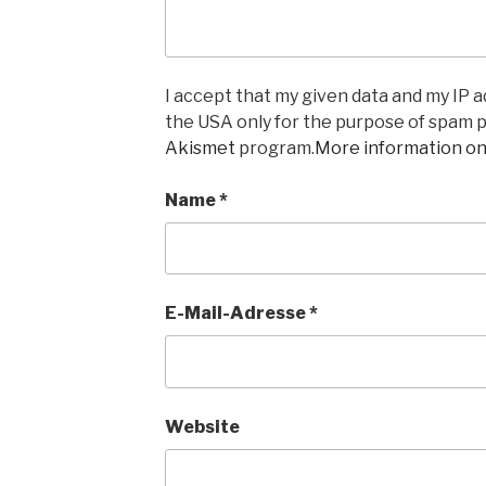
I accept that my given data and my IP ad
the USA only for the purpose of spam 
Akismet
program.
More information o
Name
*
E-Mail-Adresse
*
Website