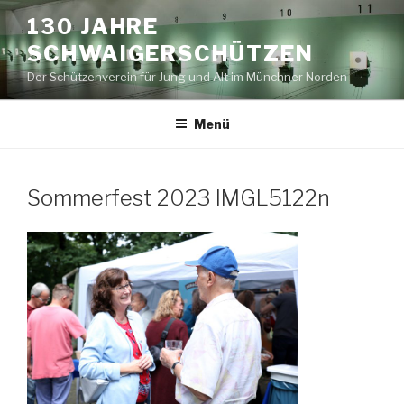
Zum
130 JAHRE
Inhalt
SCHWAIGERSCHÜTZEN
springen
Der Schützenverein für Jung und Alt im Münchner Norden
Menü
Sommerfest 2023 IMGL5122n